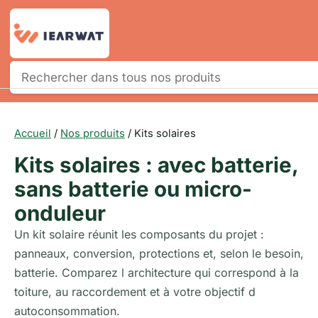
Panneau de gestion des cookies
NOS PRODUITS
Accueil
/
Nos produits
/
Kits solaires
NOS SERVICES
Kits solaires : avec batterie,
ÉTUDE PHOTOVOLTAÏQUE
sans batterie ou micro-
INSTALLATION
onduleur
Un kit solaire réunit les composants du projet :
NOS RÉALISATIONS
panneaux, conversion, protections et, selon le besoin,
MAGASIN
batterie. Comparez l architecture qui correspond à la
toiture, au raccordement et à votre objectif d
ADMINISTRATIF
autoconsommation.