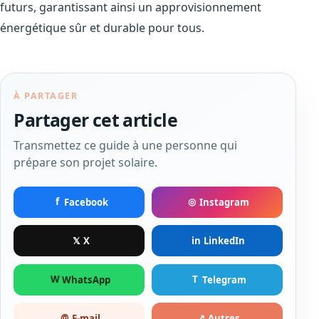
futurs, garantissant ainsi un approvisionnement
énergétique sûr et durable pour tous.
À PARTAGER
Partager cet article
Transmettez ce guide à une personne qui
prépare son projet solaire.
f
◎
Facebook
Instagram
𝕏
in
X
LinkedIn
W
T
WhatsApp
Telegram
@
↗
E-mail
Autres