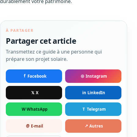
durablement votre patrimoine.
À PARTAGER
Partager cet article
Transmettez ce guide à une personne qui
prépare son projet solaire.
f
◎
Facebook
Instagram
𝕏
in
X
LinkedIn
W
T
WhatsApp
Telegram
@
↗
E-mail
Autres