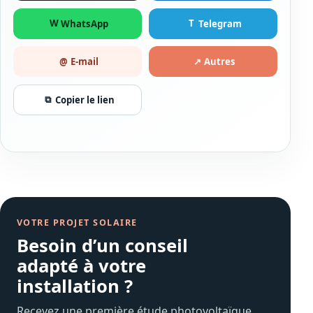
W
T
WhatsApp
Telegram
@
↗
E-mail
Autres
⧉
Copier le lien
VOTRE PROJET SOLAIRE
Besoin d’un conseil
adapté à votre
installation ?
Recevez une première étude photovoltaïque